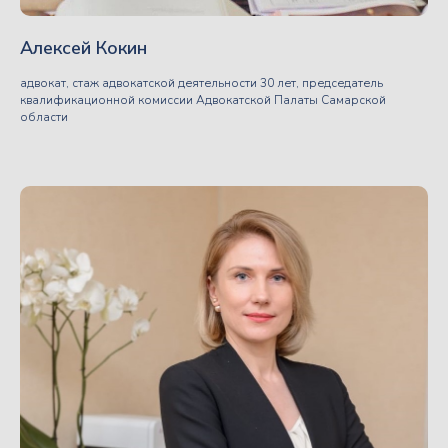
Запись дискуссии размещена
в личном кабинете
вместе
Алексей Кокин
с презентациями от спикеров
адвокат, стаж адвокатской деятельности 30 лет, председатель
квалификационной комиссии Адвокатской Палаты Самарской
области
Срок доступа к вебинару
бессрочный
КУПИТЬ ДОСТУП К ВЕБИНАРУ = 3900 РУБ.
Что нам говорят