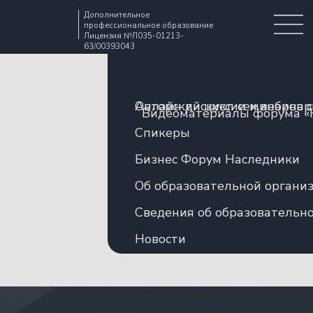
Дополнительное
профессиональное образование
Лицензия №Л035-01213-
63/00393043
Авторский цикл семинаров 
Онлайн дискуссии и вебина
Видеоматериалы форума «
Спикеры
Бизнес Форум Наследники
Об образовательной органи
Сведения об образовательн
Новости
Контакты