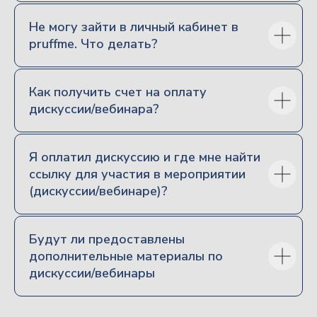
Гражданское право
Не могу зайти в личный кабинет в
Процессуальное право
pruffme. Что делать?
Налоговое право
Как получить счет на оплату
Основное
дискуссии/вебинара?
Об образовательной организации
Авторский цикл
семинаров с Виктором
Я оплатил дискуссию и где мне найти
Вяткиным
ссылку для участия в мероприятии
Все дискуссии и вебинары
(дискуссии/вебинаре)?
Видеоматериалы форума «Наследники»
Бизнес Форум Наследники
Спикеры
Будут ли предоставлены
дополнительные материалы по
Новости
дискуссии/вебинары
Контакты