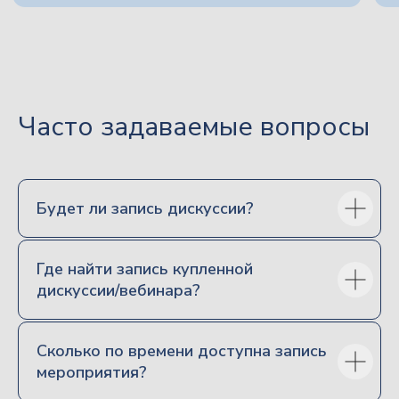
Часто задаваемые вопросы
позвонить
Будет ли запись дискуссии?
написать на почту
Где найти запись купленной
дискуссии/вебинара?
Направления
Семейное право
Сколько по времени доступна запись
Наследственное право
мероприятия?
Корпоративное право