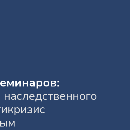
семинаров:
 наследственного
тикризис
ным