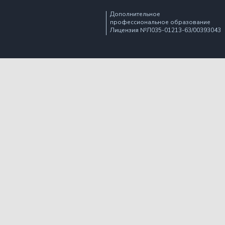
Дополнительное
профессиональное образование
Лицензия №Л035-01213-63/00393043