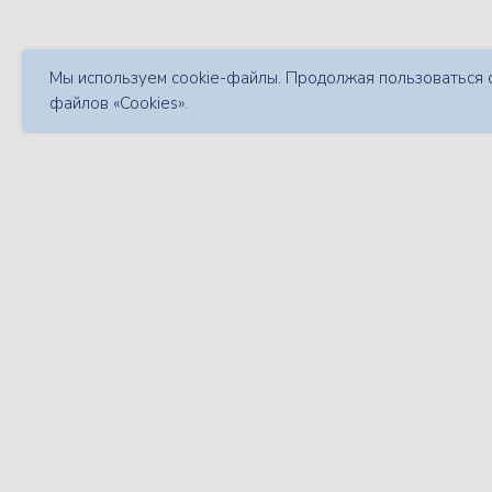
Мы используем cookie-файлы. Продолжая пользоваться с
файлов «Cookies».
Развитие практики наследст
планирования. Антикризис с
Вяткиным.
5 семинар из цикла из 6 семинаров
Оплатить онлайн-семи
Купить все семинары = 11 9