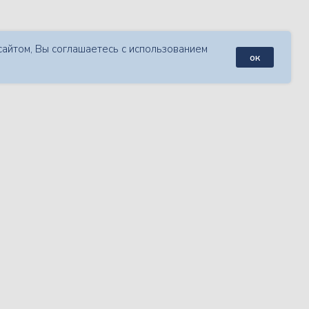
айтом, Вы соглашаетесь с использованием
ок
венного
Развитие практи
 Виктором
планирования. А
Вяткиным.
6 семинар из цикла из 6 семи
нар
Оп
00 руб.
Купить