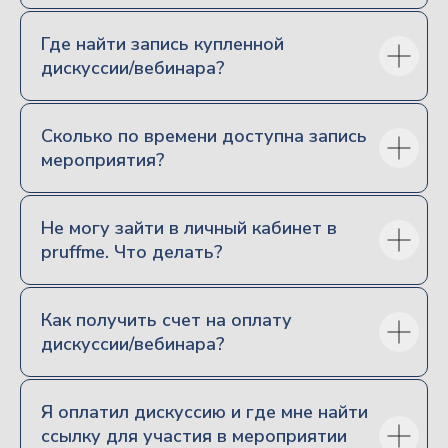
Направления
Где найти запись купленной
дискуссии/вебинара?
Семейное право
Наследственное право
Сколько по времени доступна запись
Корпоративное право
мероприятия?
Гражданское право
Процессуальное право
Налоговое право
Не могу зайти в личный кабинет в
pruffme. Что делать?
Основное
Как получить счет на оплату
Об образовательной организации
дискуссии/вебинара?
Авторский цикл
семинаров с Виктором
Вяткиным
Все дискуссии и вебинары
Я оплатил дискуссию и где мне найти
Видеоматериалы форума «Наследники»
ссылку для участия в мероприятии