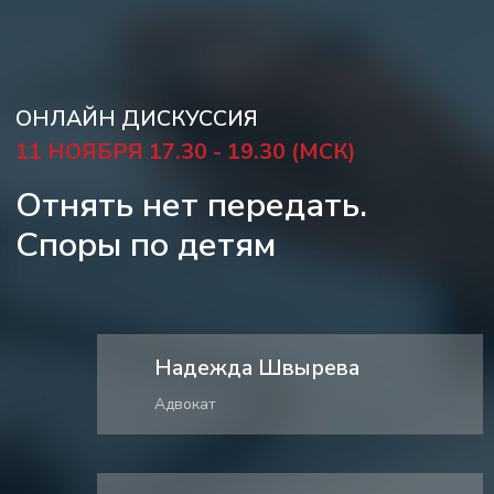
Отнять нет передать.
Споры по детям
Надежда Швырева
Адвокат
Елена Новикова
Психолог
Модератор дискуссии
Диана Арямнова
юрист (семейно-наследственная
специализация), медиатор, co-founder
и управляющий «Высшая школа НЕО»
Модератор дискуссии
Купить вебинар = 3900 руб.
Диана Арямнова -