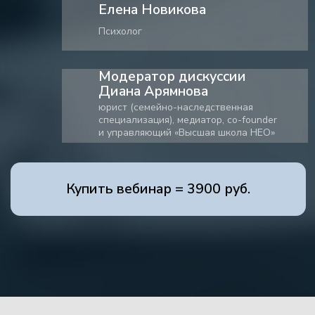
Практикующим адвокатам
Юристам
Нотариусам