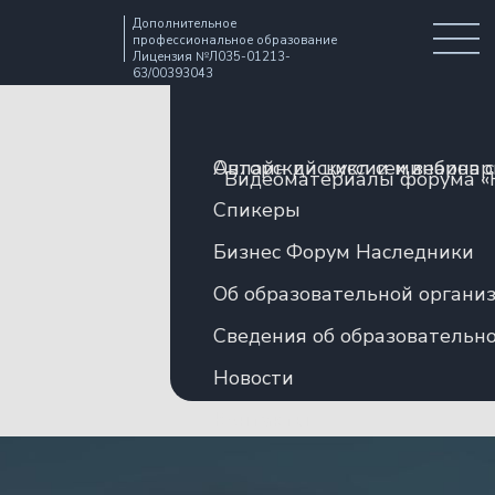
Дополнительное
профессиональное образование
Лицензия №Л035-01213-
63/00393043
Авторский цикл семинаров 
Онлайн дискуссии и вебина
Видеоматериалы форума «
Спикеры
Бизнес Форум Наследники
Об образовательной органи
Сведения об образовательн
Новости
Контакты
ОНЛАЙН ДИСКУССИЯ
11 НОЯБРЯ 17.30 - 19.30 (МСК)