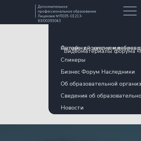
Дополнительное
профессиональное образование
Лицензия №Л035-01213-
63/00393043
Авторский цикл семинаров 
Онлайн дискуссии и вебина
Видеоматериалы форума «
Спикеры
Бизнес Форум Наследники
Об образовательной органи
Сведения об образовательн
Новости
Контакты
ОНЛАЙН ДИСКУССИЯ
06 МАЯ 10.00 - 12.00 (МСК)
Охрана наследства.