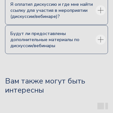
Я оплатил дискуссию и где мне найти
Видеоматериалы форума «Наследники»
ссылку для участия в мероприятии
Бизнес Форум Наследники
(дискуссии/вебинаре)?
Спикеры
Новости
Будут ли предоставлены
Контакты
дополнительные материалы по
дискуссии/вебинары
ООО «ВЫСШАЯ ШКОЛА НЕО»
Регистрационный номер лицензии
№ Л035-01213-63/00393043
Вам также могут быть
Политика обработки персональных данных
интересны
Согласие на обработку персональных данных
Согласие на распространение данных
(публикацию отзывов)
Согласие на получение информационных и
рекламных рассылок