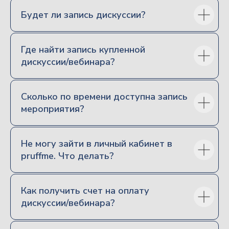
Будет ли запись дискуссии?
Направления
Где найти запись купленной
дискуссии/вебинара?
Семейное право
Наследственное право
Корпоративное право
Сколько по времени доступна запись
Гражданское право
мероприятия?
Процессуальное право
Налоговое право
Не могу зайти в личный кабинет в
pruffme. Что делать?
Основное
Об образовательной организации
Как получить счет на оплату
Авторский цикл
дискуссии/вебинара?
семинаров с Виктором
Вяткиным
Все дискуссии и вебинары