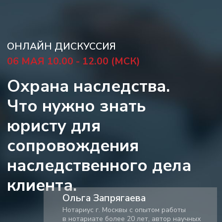
Что нужно знать
юристу для
сопровождения
наследственного дела
клиента.
Ольга Запрягаева
Нотариус г. Москвы с опытом работы
в нотариате более 20 лет, автор научных
статей
Модератор дискуссии
Диана Арямнова -
Юрист, медиатор, co-founder
и управляющий «Высшая школа НЕО»
Купить вебинар = 3900