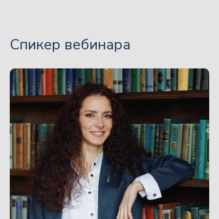
Дискуссия в записи
Длительность 2 час
Спикер вебинара
Доступ к вебинару
Запись дискуссии размещена
в личном кабинете
вместе
с презентациями от спикеров
Срок доступа к вебинару
бессрочный
КУПИТЬ ДОСТУП К ВЕБИНАРУ = 3900