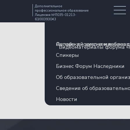
Дополнительное
профессиональное образование
Лицензия №Л035-01213-
63/00393043
Авторский цикл семинаров 
Онлайн дискуссии и вебина
Видеоматериалы форума «
Спикеры
Бизнес Форум Наследники
Об образовательной органи
Сведения об образовательн
Новости
Контакты