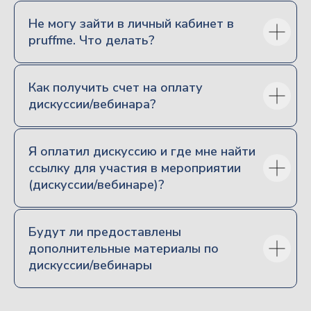
Семейное право
Не могу зайти в личный кабинет в
Наследственное право
pruffme. Что делать?
Корпоративное право
Гражданское право
Как получить счет на оплату
Процессуальное право
дискуссии/вебинара?
Налоговое право
Основное
Я оплатил дискуссию и где мне найти
ссылку для участия в мероприятии
Об образовательной организации
(дискуссии/вебинаре)?
Авторский цикл
семинаров с Виктором
Вяткиным
Все дискуссии и вебинары
Будут ли предоставлены
дополнительные материалы по
Видеоматериалы форума «Наследники»
дискуссии/вебинары
Бизнес Форум Наследники
Спикеры