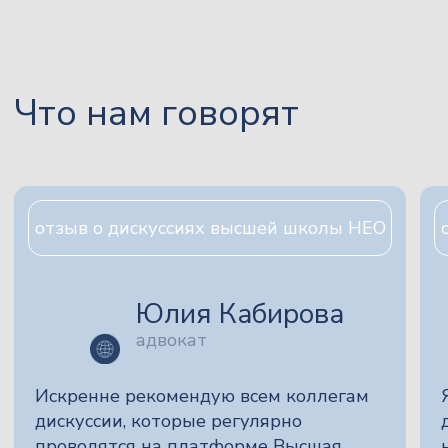
здесь формируется большое
меняющейся практик
сообщество единомышленников! Здесь
удобно и актуально!
можно получить ответы на все
затронутые темой дискуссии вопросы,
Огромная благодарно
поучаствовать в жарком
формат повышения 
профессиональном споре…
Читать весь отзыв