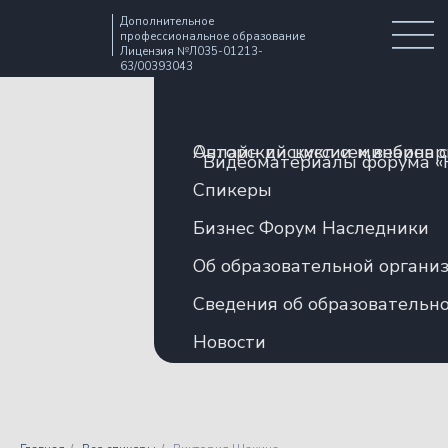
Дополнительное
профессиональное образование
Лицензия №Л035-01213-
63/00393043
Авторский цикл семинаров 
Онлайн дискуссии и вебина
Видеоматериалы форума «
Спикеры
Бизнес Форум Наследники
Об образовательной органи
Сведения об образовательн
Новости
Контакты