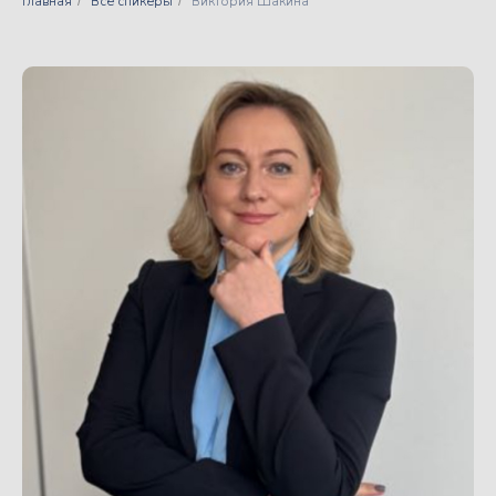
Главная
Все спикеры
Виктория Шакина
/
/