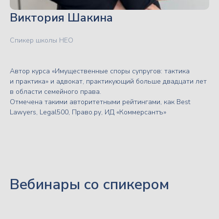
Виктория Шакина
Спикер школы НЕО
Что нам говорят
Автор курса «Имущественные споры супругов: тактика
и практика» и адвокат, практикующий больше двадцати лет
в области семейного права.
Отмечена такими авторитетными рейтингами, как Best
отзыв о дискуссиях высшей школы НЕО
отзыв о дискуссиях
Lawyers, Legal500, Право.ру, ИД «Коммерсантъ»
Юлия Кабирова
Натал
адвокат
професси
Искренне рекомендую всем коллегам
Я являюсь постоянн
дискуссии, которые регулярно
дискуссий, которые 
Вебинары со спикером
проводятся на платформе Высшая
на платформе Высша
школа НЕО. Здесь не просто
Выбор тем и спикеро
обсуждаются правовые коллизии,
поражают своей ин
щедро делятся практическим опытом,
и полезностью. С уч