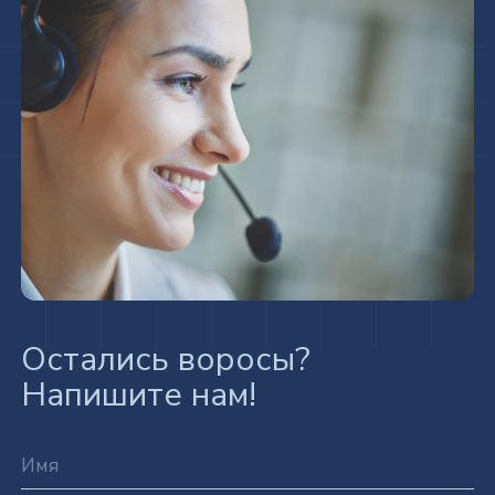
+7
Я даю
согласие на обработку своих персональных
данных
в соответствии с Политикой обработки
персональных данных. С
политикой обработки
персональных данных
ознакомлен(-на) и согласен(-на)
Я согласен на
получение информационных
и рекламных материалов
Я согласен(на) на
распространение данных
(публикацию отзывов)
Отправить заявку