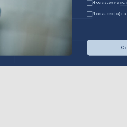
Я согласен на
пол
Я согласен(на) на
От