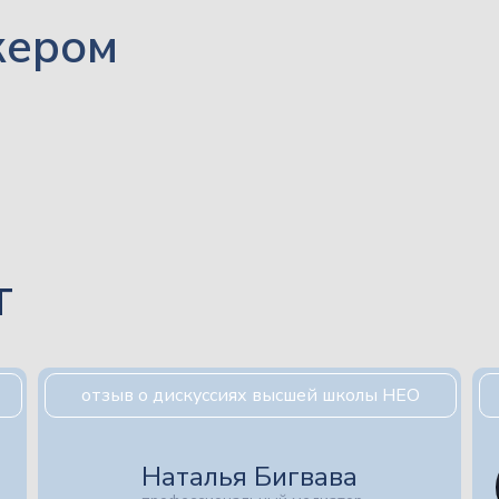
кером
т
отзыв о дискуссиях высшей школы НЕО
Наталья Бигвава