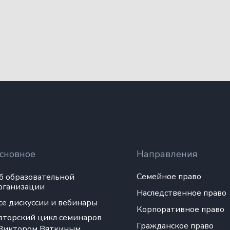
сновное
Направления
Семейное право
б образовательной
рганизации
Наследственное право
се дискуссии и вебинары
Корпоративное право
вторский цикл семинаров
Гражданское право
 Виктором Вяткиным