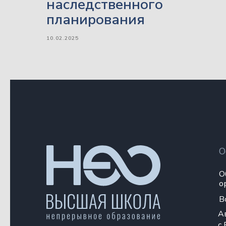
наследственного
планирования
10.02.2025
О
О
о
В
А
с