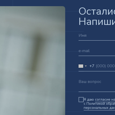
Остали
Напиши
+7
Я даю
согласие н
с Политикой обра
персональных да