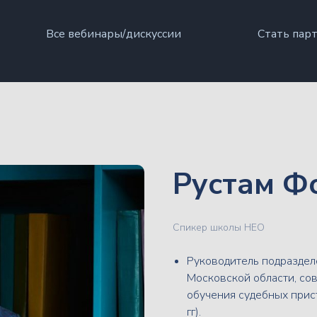
Все вебинары/дискуссии
Стать пар
Рустам Ф
Спикер школы НЕО
Руководитель подразде
Московской области, сов
обучения судебных прис
гг).