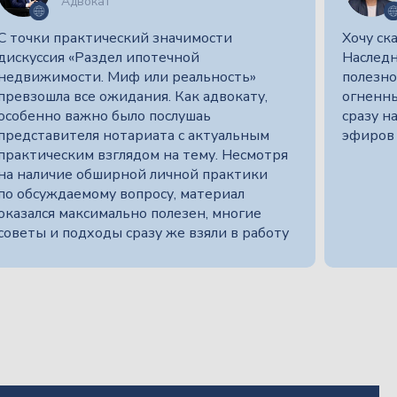
Адвокат
С точки практический значимости
Хочу ск
дискуссия «Раздел ипотечной
Наследн
недвижимости. Миф или реальность»
полезно
превзошла все ожидания. Как адвокату,
огненны
особенно важно было послушаь
сразу н
представителя нотариата с актуальным
эфиров 
практическим взглядом на тему. Несмотря
на наличие обширной личной практики
по обсуждаемому вопросу, материал
оказался максимально полезен, многие
советы и подходы сразу же взяли в работу